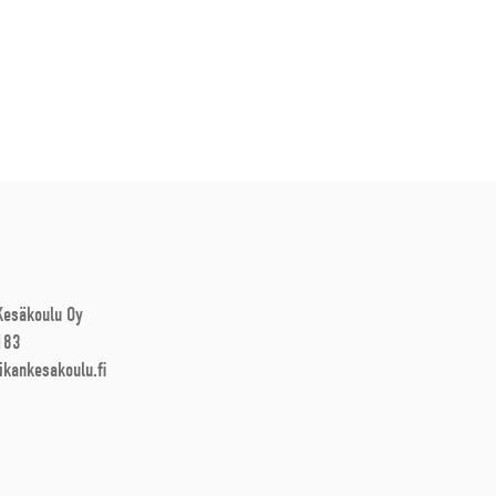
 Kesäkoulu Oy
183
ikankesakoulu.fi