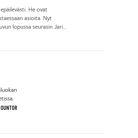
epäilevästi. He ovat
istaessaan asioita. Nyt
luvun lopussa seurasin Jari…
nluokan
tissa.
OCOUNTOR