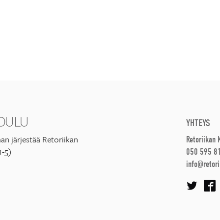
YHTEYS
an järjestää Retoriikan
Retoriikan
1-5)
050 595 8
info@retori