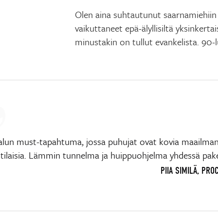
Olen aina suhtautunut saarnamiehiin 
vaikuttaneet epä-älyllisiltä yksinkerta
minustakin on tullut evankelista. 90-
alun must-tapahtuma, jossa puhujat ovat kovia maailma
ilaisia. Lämmin tunnelma ja huippuohjelma yhdessä pake
PIIA SIMILÄ, PR