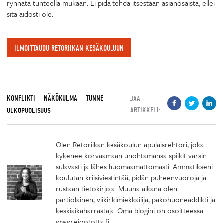
rynnätä tunteella mukaan. Ei pidä tehdä itsestään asianosaista, ellei
sitä aidosti ole.
ILMOITTAUDU RETORIIKAN KESÄKOULUUN
KONFLIKTI
NÄKÖKULMA
TUNNE
JAA
ARTIKKELI:
ULKOPUOLISUUS
Olen Retoriikan kesäkoulun apulaisrehtori, joka
kykenee korvaamaan unohtamansa spiikit varsin
sulavasti ja lähes huomaamattomasti. Ammatikseni
koulutan kriisiviestintää, pidän puheenvuoroja ja
rustaan tietokirjoja. Muuna aikana olen
partiolainen, viikinkimiekkailija, pakohuoneaddikti ja
keskiaikaharrastaja. Oma blogini on osoitteessa
www.eioototta.fi.