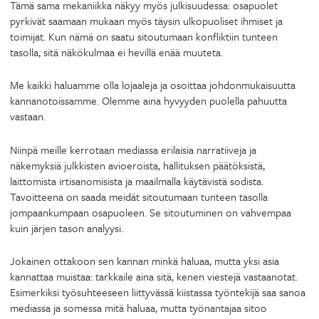
Tämä sama mekaniikka näkyy myös julkisuudessa: osapuolet
pyrkivät saamaan mukaan myös täysin ulkopuoliset ihmiset ja
toimijat. Kun nämä on saatu sitoutumaan konfliktiin tunteen
tasolla, sitä näkökulmaa ei hevillä enää muuteta.
Me kaikki haluamme olla lojaaleja ja osoittaa johdonmukaisuutta
kannanotoissamme. Olemme aina hyvyyden puolella pahuutta
vastaan.
Niinpä meille kerrotaan mediassa erilaisia narratiiveja ja
näkemyksiä julkkisten avioeroista, hallituksen päätöksistä,
laittomista irtisanomisista ja maailmalla käytävistä sodista.
Tavoitteena on saada meidät sitoutumaan tunteen tasolla
jompaankumpaan osapuoleen. Se sitoutuminen on vahvempaa
kuin järjen tason analyysi.
Jokainen ottakoon sen kannan minkä haluaa, mutta yksi asia
kannattaa muistaa: tarkkaile aina sitä, kenen viestejä vastaanotat.
Esimerkiksi työsuhteeseen liittyvässä kiistassa työntekijä saa sanoa
mediassa ja somessa mitä haluaa, mutta työnantajaa sitoo