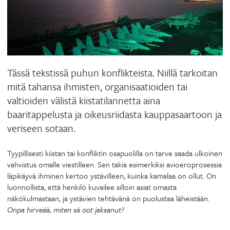
Tässä tekstissä puhun konflikteista. Niillä tarkoitan
mitä tahansa ihmisten, organisaatioiden tai
valtioiden välistä kiistatilannetta aina
baaritappelusta ja oikeusriidasta kauppasaartoon ja
veriseen sotaan.
Tyypillisesti kiistan tai konfliktin osapuolilla on tarve saada ulkoinen
vahvistus omalle viestilleen. Sen takia esimerkiksi avioeroprosessia
läpikäyvä ihminen kertoo ystävilleen, kuinka kamalaa on ollut. On
luonnollista, että henkilö kuvailee silloin asiat omasta
näkökulmastaan, ja ystävien tehtävänä on puolustaa läheistään.
Onpa hirveää, miten sä oot jaksanut?