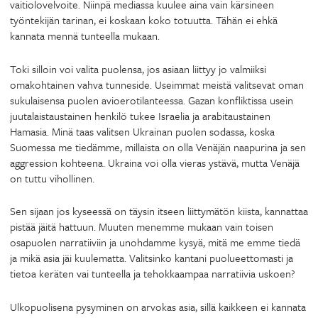
vaitiolovelvoite. Niinpä mediassa kuulee aina vain kärsineen
työntekijän tarinan, ei koskaan koko totuutta. Tähän ei ehkä
kannata mennä tunteella mukaan.
Toki silloin voi valita puolensa, jos asiaan liittyy jo valmiiksi
omakohtainen vahva tunneside. Useimmat meistä valitsevat oman
sukulaisensa puolen avioerotilanteessa. Gazan konfliktissa usein
juutalaistaustainen henkilö tukee Israelia ja arabitaustainen
Hamasia. Minä taas valitsen Ukrainan puolen sodassa, koska
Suomessa me tiedämme, millaista on olla Venäjän naapurina ja sen
aggression kohteena. Ukraina voi olla vieras ystävä, mutta Venäjä
on tuttu vihollinen.
Sen sijaan jos kyseessä on täysin itseen liittymätön kiista, kannattaa
pistää jäitä hattuun. Muuten menemme mukaan vain toisen
osapuolen narratiiviin ja unohdamme kysyä, mitä me emme tiedä
ja mikä asia jäi kuulematta. Valitsinko kantani puolueettomasti ja
tietoa keräten vai tunteella ja tehokkaampaa narratiivia uskoen?
Ulkopuolisena pysyminen on arvokas asia, sillä kaikkeen ei kannata