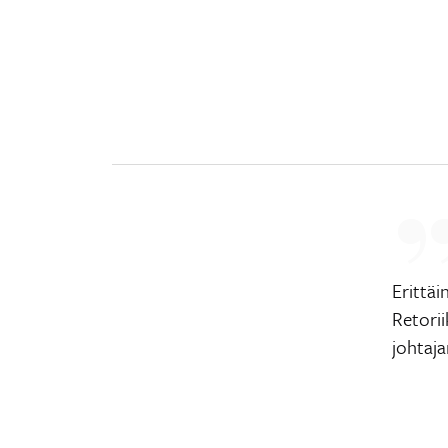
Erittä
Retorii
johtaja