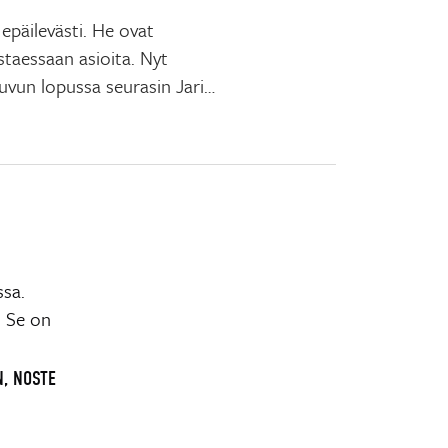
epäilevästi. He ovat
istaessaan asioita. Nyt
luvun lopussa seurasin Jari…
ssa.
. Se on
N, NOSTE