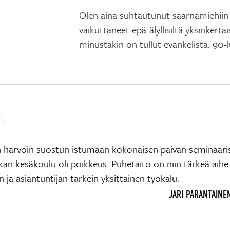
Olen aina suhtautunut saarnamiehiin 
vaikuttaneet epä-älyllisiltä yksinkerta
minustakin on tullut evankelista. 90-
in harvoin suostun istumaan kokonaisen päivän seminaari
kan kesäkoulu oli poikkeus. Puhetaito on niin tärkeä aihe
n ja asiantuntijan tärkein yksittäinen työkalu.
JARI PARANTAINE