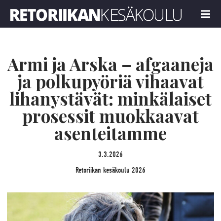
Retoriikan kesäkoulu 2026
MENU
Armi ja Arska – afgaaneja
ja polkupyöriä vihaavat
lihanystävät: minkälaiset
prosessit muokkaavat
asenteitamme
3.3.2026
Retoriikan kesäkoulu 2026