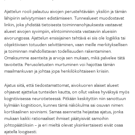
Ajattelun rooli palautuu aivojen perustehtävään: yksilön ja tämän
lähipiirin selviytymisen edistämiseen. Tunnealueet muodostavat
linkin, joka yhdistää tietoisesta toiminnanohjauksesta vastaavat
alueet aivojen syvimpiin, elintoiminnoista vastaaviin alueisiin
aivorungossa. Ajattelun ensisijainen tehtävä ei siis ole logiikka tai
objektiivisen totuuden selvittäminen, vaan meille merkityksellisen
ja toiminnan mahdollistavan todellisuuden rakentaminen.
Omaksumme asenteita ja arvoja sen mukaan, mikä palvelee tätä
tavoitetta. Perusoletusten murtuminen voi hajottaa tämän
maailmankuvan ja johtaa jopa henkilökohtaiseen kriisiin.
Ajatus siitä, että tiedostamattomat, aivokuoren alaiset alueet
ohjaavat ajattelua tunteiden kautta, on ollut vaikea hyväksyä myös
kognitiivisessa neurotieteessä. Pitkään keskityttiin niin sanottuun
kylmään kognitioon, kunnes tämä näkökulma sai osuvan nimen:
kortikaalinen sovinismi. Samaa asennetta heijastaa ajatus, jonka
mukaan kaikki rationaaliset ihmiset päätyisivät samoihin
johtopäätöksiin – ja eri mieltä olevat yksinkertaisesti eivät osaa
ajatella loogisesti.