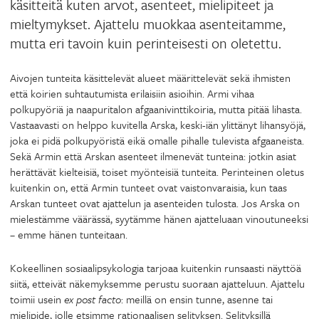
käsitteitä kuten arvot, asenteet, mielipiteet ja
mieltymykset. Ajattelu muokkaa asenteitamme,
mutta eri tavoin kuin perinteisesti on oletettu.
Aivojen tunteita käsittelevät alueet määrittelevät sekä ihmisten
että koirien suhtautumista erilaisiin asioihin. Armi vihaa
polkupyöriä ja naapuritalon afgaanivinttikoiria, mutta pitää lihasta.
Vastaavasti on helppo kuvitella Arska, keski-iän ylittänyt lihansyöjä,
joka ei pidä polkupyöristä eikä omalle pihalle tulevista afgaaneista.
Sekä Armin että Arskan asenteet ilmenevät tunteina: jotkin asiat
herättävät kielteisiä, toiset myönteisiä tunteita. Perinteinen oletus
kuitenkin on, että Armin tunteet ovat vaistonvaraisia, kun taas
Arskan tunteet ovat ajattelun ja asenteiden tulosta. Jos Arska on
mielestämme väärässä, syytämme hänen ajatteluaan vinoutuneeksi
– emme hänen tunteitaan.
Kokeellinen sosiaalipsykologia tarjoaa kuitenkin runsaasti näyttöä
siitä, etteivät näkemyksemme perustu suoraan ajatteluun. Ajattelu
toimii usein
ex post facto
: meillä on ensin tunne, asenne tai
mielipide, jolle etsimme rationaalisen selityksen. Selityksillä