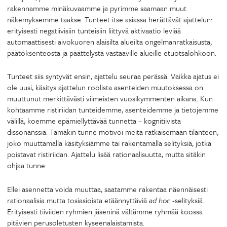
rakennamme minäkuvaamme ja pyrimme saamaan muut
näkemyksemme taakse. Tunteet itse asiassa herättävät ajattelun:
erityisesti negatiivisiin tunteisiin liittyvä aktivaatio leviää
automaattisesti aivokuoren alaisilta alueilta ongelmanratkaisusta,
päätöksenteosta ja päättelystä vastaaville alueille etuotsalohkoon.
Tunteet siis syntyvät ensin, ajattelu seuraa perässä. Vaikka ajatus ei
ole uusi, käsitys ajattelun roolista asenteiden muutoksessa on
muuttunut merkittävästi viimeisten vuosikymmenten aikana. Kun
kohtaamme ristiriidan tunteidemme, asenteidemme ja tietojemme
välillä, koemme epämiellyttävää tunnetta – kognitiivista
dissonanssia. Tämäkin tunne motivoi meitä ratkaisemaan tilanteen,
joko muuttamalla käsityksiämme tai rakentamalla selityksiä, jotka
poistavat ristiriidan. Ajattelu lisää rationaalisuutta, mutta sitäkin
ohjaa tunne.
Ellei asennetta voida muuttaa, saatamme rakentaa näennäisesti
rationaalisia mutta tosiasioista etäännyttäviä
ad hoc
-selityksiä.
Erityisesti tiiviiden ryhmien jäseninä vältämme ryhmää koossa
pitävien perusoletusten kyseenalaistamista.