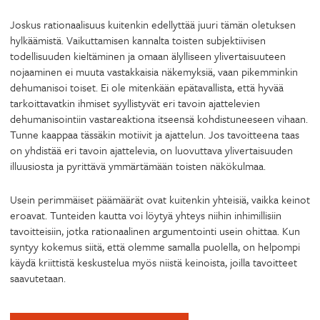
Joskus rationaalisuus kuitenkin edellyttää juuri tämän oletuksen
hylkäämistä. Vaikuttamisen kannalta toisten subjektiivisen
todellisuuden kieltäminen ja omaan älylliseen ylivertaisuuteen
nojaaminen ei muuta vastakkaisia näkemyksiä, vaan pikemminkin
dehumanisoi toiset. Ei ole mitenkään epätavallista, että hyvää
tarkoittavatkin ihmiset syyllistyvät eri tavoin ajattelevien
dehumanisointiin vastareaktiona itseensä kohdistuneeseen vihaan.
Tunne kaappaa tässäkin motiivit ja ajattelun. Jos tavoitteena taas
on yhdistää eri tavoin ajattelevia, on luovuttava ylivertaisuuden
illuusiosta ja pyrittävä ymmärtämään toisten näkökulmaa.
Usein perimmäiset päämäärät ovat kuitenkin yhteisiä, vaikka keinot
eroavat. Tunteiden kautta voi löytyä yhteys niihin inhimillisiin
tavoitteisiin, jotka rationaalinen argumentointi usein ohittaa. Kun
syntyy kokemus siitä, että olemme samalla puolella, on helpompi
käydä kriittistä keskustelua myös niistä keinoista, joilla tavoitteet
saavutetaan.