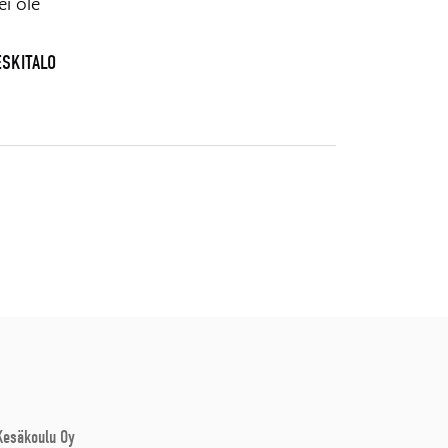
i ole
ESKITALO
 Kesäkoulu Oy