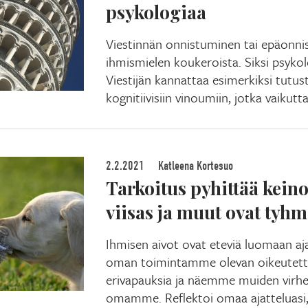
psykologiaa
Viestinnän onnistuminen tai epäonni
ihmismielen koukeroista. Siksi psykol
Viestijän kannattaa esimerkiksi tutust
kognitiivisiin vinoumiin, jotka vaikutt
2.2.2021
Katleena Kortesuo
Tarkoitus pyhittää keino
viisas ja muut ovat tyhm
Ihmisen aivot ovat eteviä luomaan aj
oman toimintamme olevan oikeutet
erivapauksia ja näemme muiden virh
omamme. Reflektoi omaa ajatteluasi