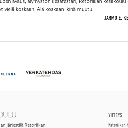
den avaus, älymystön kesäfestari, Retoriikan kesäkoulu e
t vielä koskaan. Älä koskaan ikinä muutu.
JARMO E. K
YHTEYS
an järjestää Retoriikan
Retoriikan