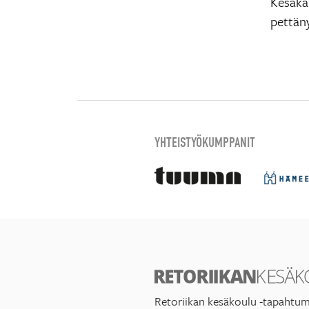
Kesäkau
pettäny
YHTEISTYÖKUMPPANIT
Retoriikan kesäkoulu -tapahtum