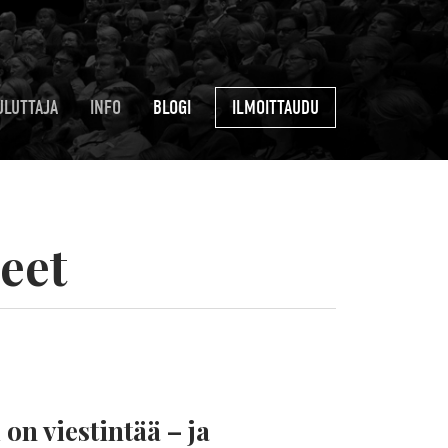
ULUTTAJA
INFO
BLOGI
ILMOITTAUDU
heet
on viestintää – ja