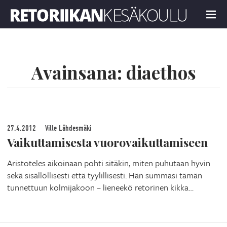
Retoriikan kesäkoulu 2023
MENU
Avainsana:
diaethos
27.4.2012
Ville Lähdesmäki
Vaikuttamisesta vuorovaikuttamiseen
Aristoteles aikoinaan pohti sitäkin, miten puhutaan hyvin
sekä sisällöllisesti että tyylillisesti. Hän summasi tämän
tunnettuun kolmijakoon – lieneekö retorinen kikka…