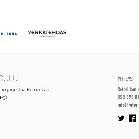
YHTEYS
an järjestää Retoriikan
Retoriikan
1-5)
050 595 8
info@retori