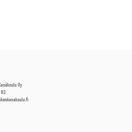
 Kesäkoulu Oy
183
ikankesakoulu.fi