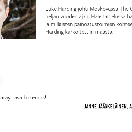
Luke Harding johti Moskovassa The G
neljän vuoden ajan. Haastattelussa hä
ja millaisten painostustoimien kohtee
Harding karkoitettiin maasta.
päräyttävä kokemus!
JANNE JÄÄSKELÄINEN, 