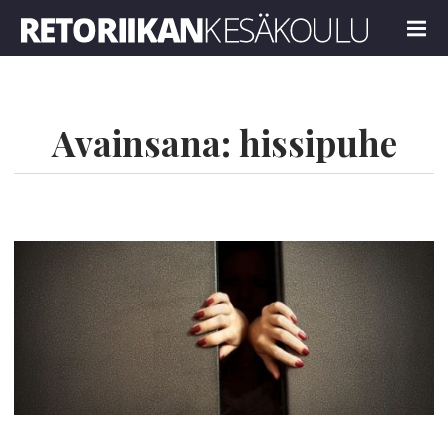
Retoriikan kesäkoulu 2023
MENU
Avainsana:
hissipuhe