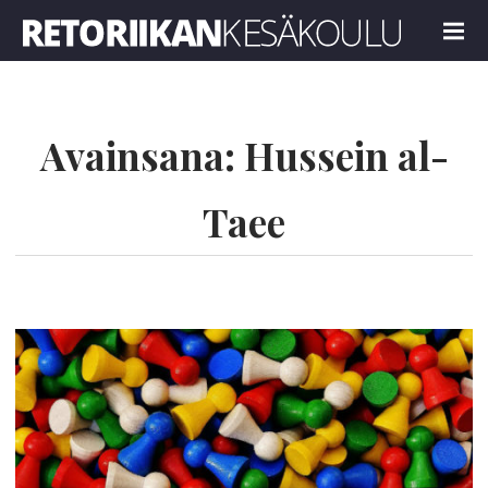
Retoriikan kesäkoulu 2023
MENU
Avainsana:
Hussein al-
Taee