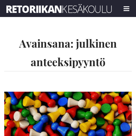
Retoriikan kesäkoulu 2023
MENU
Avainsana:
julkinen
anteeksipyyntö