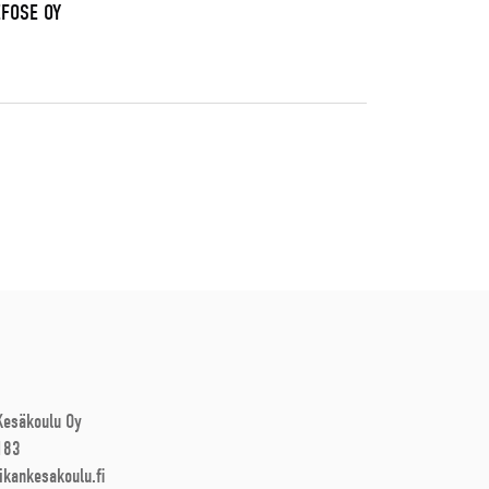
EFOSE OY
 Kesäkoulu Oy
183
ikankesakoulu.fi