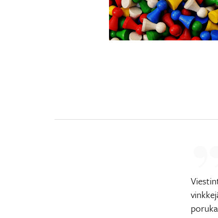
Viesti
vinkkej
poruka