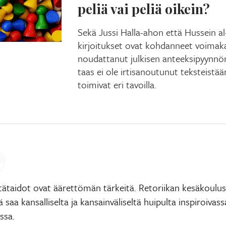
peliä vai peliä oikein?
Sekä Jussi Halla-ahon että Hussein a
kirjoitukset ovat kohdanneet voimakas
noudattanut julkisen anteeksipyynnö
taas ei ole irtisanoutunut teksteistään
toimivat eri tavoilla.
ntätaidot ovat äärettömän tärkeitä. Retoriikan kesäkoulu
ä saa kansalliselta ja kansainväliseltä huipulta inspiroivass
ssa.