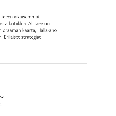
l-Taeen aikaisemmat
ta kritiikkiä. Al-Taee on
n draaman kaarta, Halla-aho
. Erilaiset strategiat
ssa
a