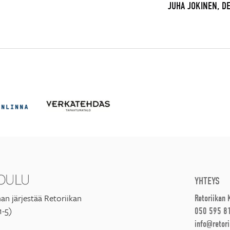
JUHA JOKINEN, D
YHTEYS
an järjestää Retoriikan
Retoriikan
1-5)
050 595 8
info@retori