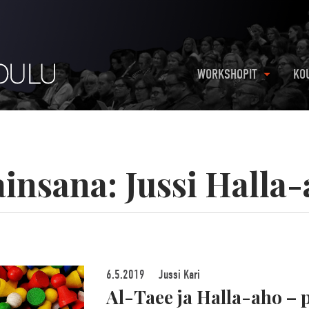
WORKSHOPIT
KO
ainsana:
Jussi Halla
6.5.2019
Jussi Kari
Al-Taee ja Halla-aho – 