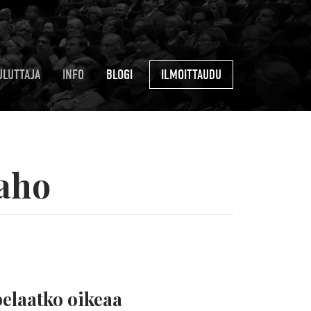
ULUTTAJA
INFO
BLOGI
ILMOITTAUDU
-aho
pelaatko oikeaa