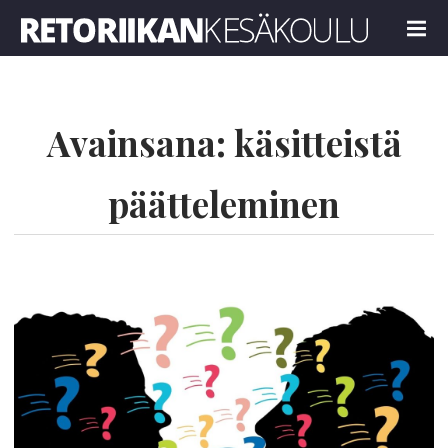
Retoriikan kesäkoulu 2023
MENU
Avainsana:
käsitteistä
päätteleminen