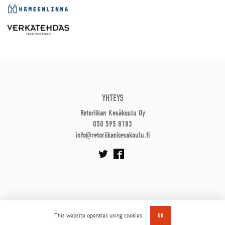
YHTEYS
Retoriikan Kesäkoulu Oy
050 595 8183
info@retoriikankesakoulu.fi
This website operates using cookies.
OK