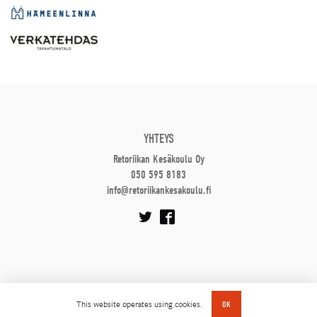
YHTEYS
Retoriikan Kesäkoulu Oy
050 595 8183
info@retoriikankesakoulu.fi
This website operates using cookies.
OK