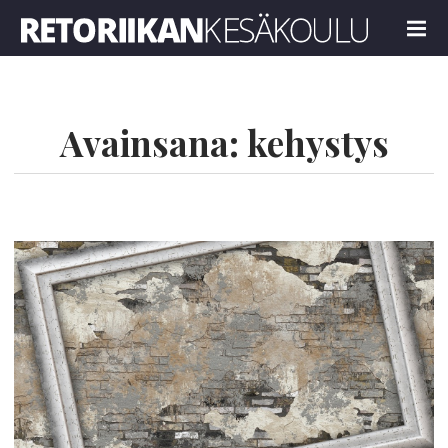
Retoriikan kesäkoulu 2023
MENU
Avainsana:
kehystys