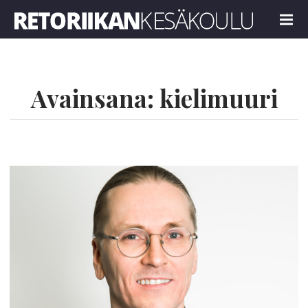
Retoriikan kesäkoulu 2023
MENU
Avainsana:
kielimuuri