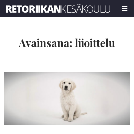
Retoriikan kesäkoulu 2023
MENU
Avainsana:
liioittelu