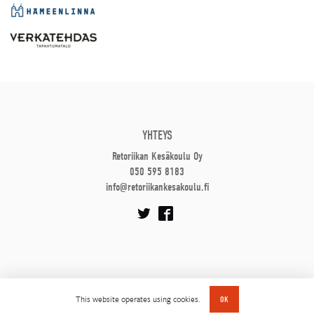
YHTEYS
Retoriikan Kesäkoulu Oy
050 595 8183
info@retoriikankesakoulu.fi
This website operates using cookies.
OK