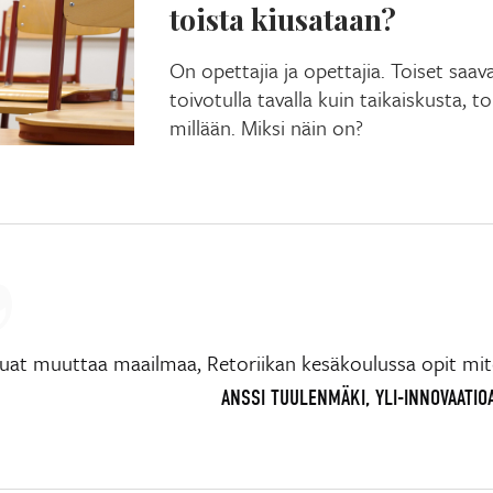
toista kiusataan?
On opettajia ja opettajia. Toiset sa
toivotulla tavalla kuin taikaiskusta, t
millään. Miksi näin on?
luat muuttaa maailmaa, Retoriikan kesäkoulussa opit mit
ANSSI TUULENMÄKI, YLI-INNOVAATIOA