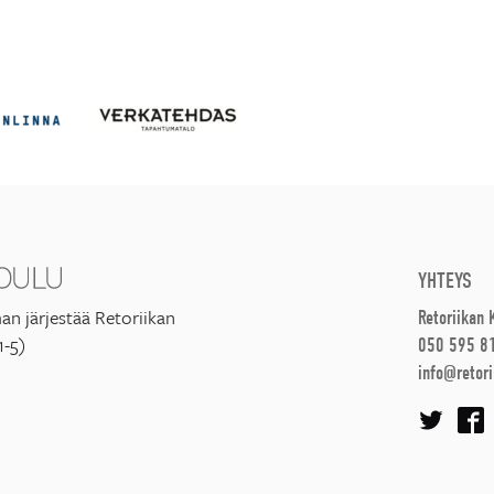
YHTEYS
an järjestää Retoriikan
Retoriikan
1-5)
050 595 8
info@retori