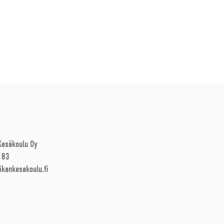
 Kesäkoulu Oy
183
ikankesakoulu.fi