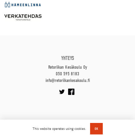
YHTEYS
Retoriikan Kesäkoulu Oy
050 595 8183
info@retoriikankesakoulu.fi
This website operates using cookies.
OK