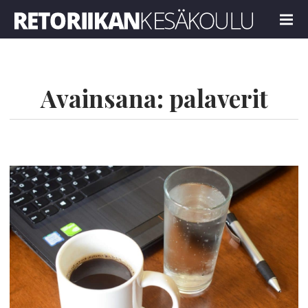
Retoriikan kesäkoulu 2023
MENU
Avainsana:
palaverit