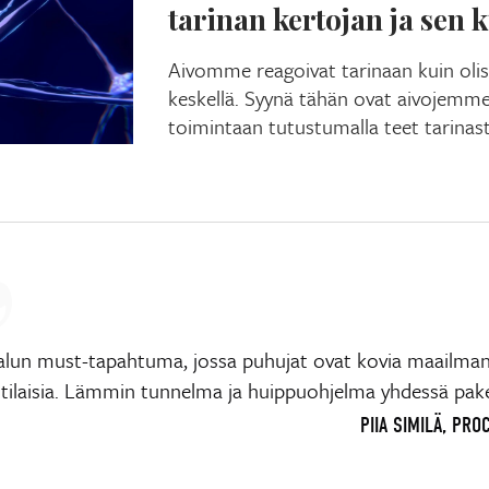
tarinan kertojan ja sen 
Aivomme reagoivat tarinaan kuin oli
keskellä. Syynä tähän ovat aivojemme 
toimintaan tutustumalla teet tarinas
alun must-tapahtuma, jossa puhujat ovat kovia maailma
ilaisia. Lämmin tunnelma ja huippuohjelma yhdessä pake
PIIA SIMILÄ, PR