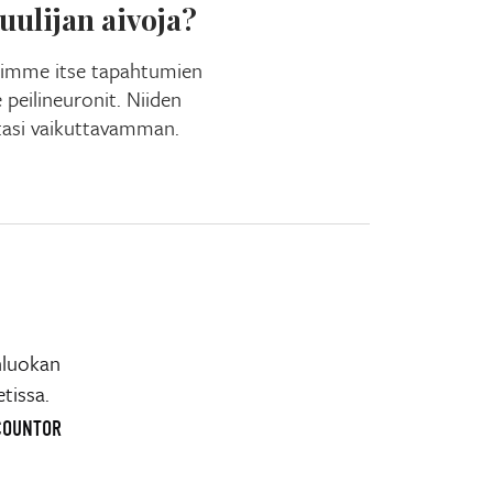
kuulijan aivoja?
simme itse tapahtumien
peilineuronit. Niiden
tasi vaikuttavamman.
nluokan
tissa.
OCOUNTOR