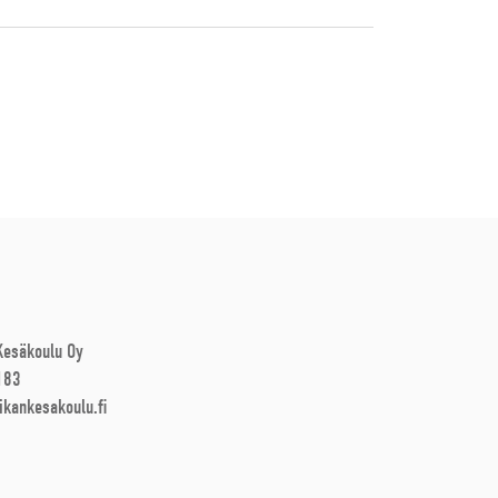
 Kesäkoulu Oy
183
ikankesakoulu.fi