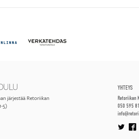
YHTEYS
an järjestää Retoriikan
Retoriikan
1-5)
050 595 8
info@retori