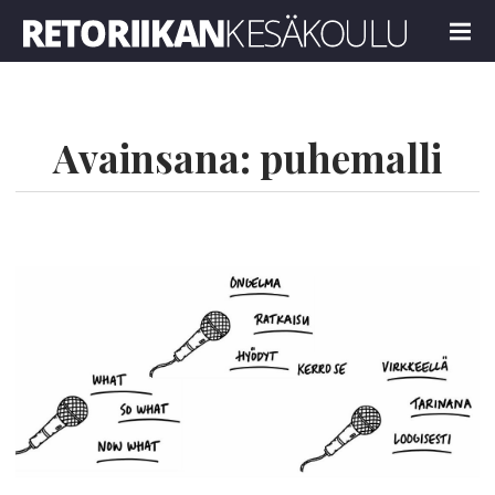
Retoriikan kesäkoulu 2023
MENU
Avainsana:
puhemalli