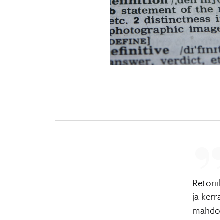
Retori
ja kerr
mahdol