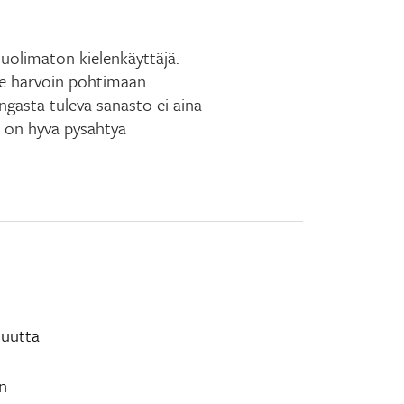
uolimaton kielenkäyttäjä.
e harvoin pohtimaan
ngasta tuleva sanasto ei aina
lä on hyvä pysähtyä
 uutta
n