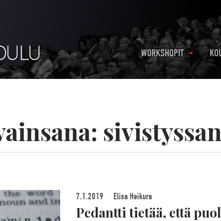
WORKSHOPIT
KO
vainsana:
sivistyssa
7.1.2019
Elisa Heikura
Pedantti tietää, että puo