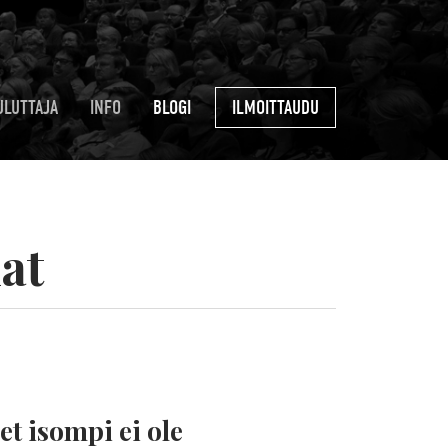
ULUTTAJA
INFO
BLOGI
ILMOITTAUDU
nat
let isompi ei ole