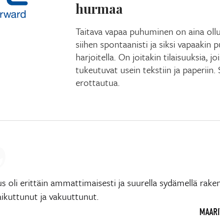
hurmaa
Taitava vapaa puhuminen on aina ollu
siihen spontaanisti ja siksi vapaakin 
harjoitella. On joitakin tilaisuuksia, j
tukeutuvat usein tekstiin ja paperiin. 
erottautua.
us oli erittäin ammattimaisesti ja suurella sydämellä rake
aikuttunut ja vakuuttunut.
MAARIT