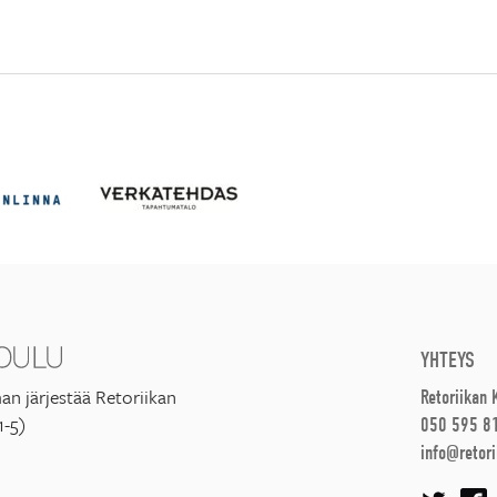
YHTEYS
an järjestää Retoriikan
Retoriikan
1-5)
050 595 8
info@retori