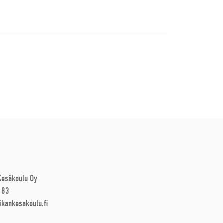
 Kesäkoulu Oy
183
ikankesakoulu.fi