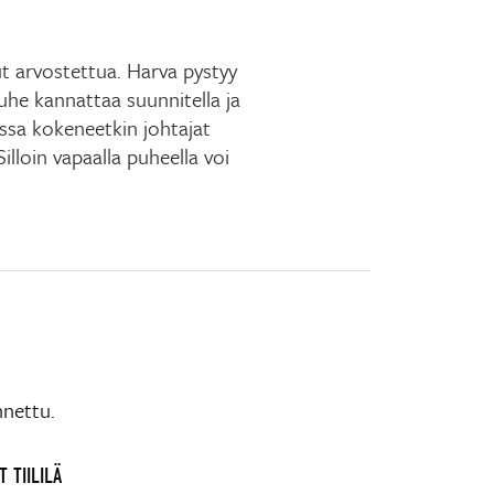
t arvostettua. Harva pystyy
puhe kannattaa suunnitella ja
oissa kokeneetkin johtajat
Silloin vapaalla puheella voi
nnettu.
 TIILILÄ