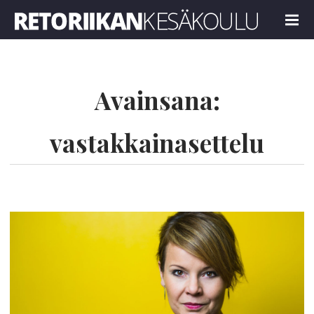
Retoriikan kesäkoulu 2023
MENU
Avainsana:
vastakkainasettelu