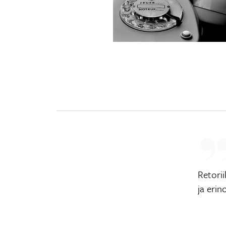
Retori
ja erin