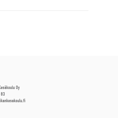
 Kesäkoulu Oy
183
ikankesakoulu.fi