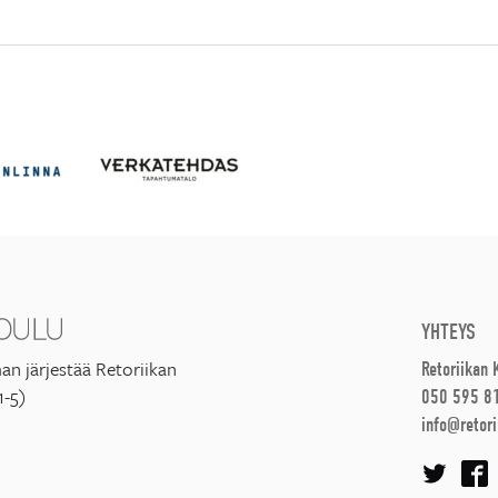
YHTEYS
an järjestää Retoriikan
Retoriikan
1-5)
050 595 8
info@retori