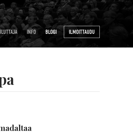
ULUTTAJA
INFO
BLOGI
ILMOITTAUDU
apa
madaltaa