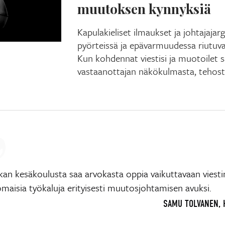
muutoksen kynnyksiä
Kapulakieliset ilmaukset ja johtajaj
pyörteissä ja epävarmuudessa riutuval
Kun kohdennat viestisi ja muotoilet s
vastaanottajan näkökulmasta, tehostat
ikan kesäkoulusta saa arvokasta oppia vaikuttavaan viest
omaisia työkaluja erityisesti muutosjohtamisen avuksi.
SAMU TOLVANEN, 