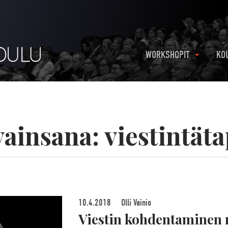
WORKSHOPIT
KO
vainsana:
viestintät
10.4.2018
Olli Vainio
Viestin kohdentaminen 