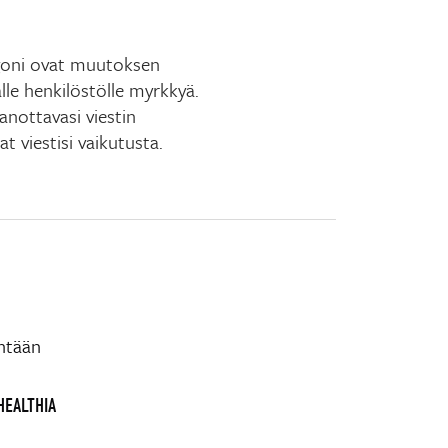
argoni ovat muutoksen
le henkilöstölle myrkkyä.
anottavasi viestin
 viestisi vaikutusta.
intään
HEALTHIA