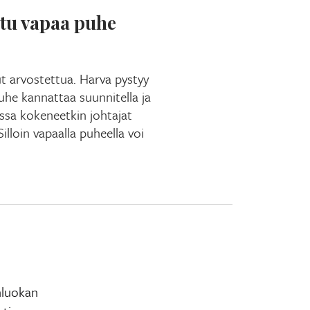
ltu vapaa puhe
t arvostettua. Harva pystyy
puhe kannattaa suunnitella ja
oissa kokeneetkin johtajat
Silloin vapaalla puheella voi
nluokan