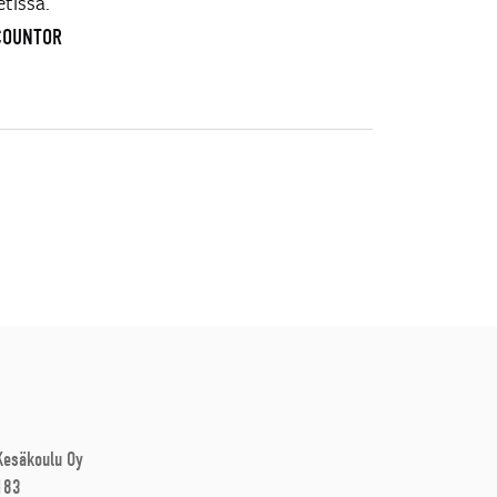
tissa.
OCOUNTOR
 Kesäkoulu Oy
183