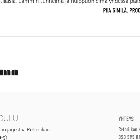
ilaisia. Lämmin tunnelma ja huippuohjelma yhdessä pake
PIIA SIMILÄ, PR
YHTEYS
an järjestää Retoriikan
Retoriikan
1-5)
050 595 8