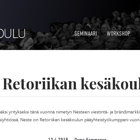
SEMINAARI
WORKSHOP
:
Retoriikan kesäkou
i yritykseksi tänä vuonna nimetyn Nesteen viestintä- ja brändimarkkin
rssiyhtiössä. Neste on Retoriikan kesäkoulun pääyhteistyökumppani vuon