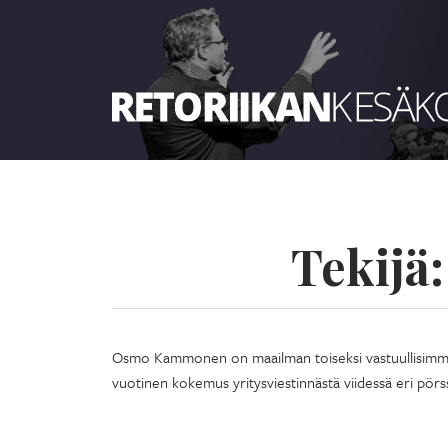
Retoriikan kesäkoulu 2026
Tekijä
Osmo Kammonen on maailman toiseksi vastuullisimmaks
vuotinen kokemus yritysviestinnästä viidessä eri pö