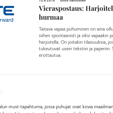
13.4.2018
Osmo Kammonen
Vieraspostaus: Harjoite
hurmaa
Taitava vapaa puhuminen on aina ollu
siihen spontaanisti ja siksi vapaakin 
harjoitella. On joitakin tilaisuuksia, j
tukeutuvat usein tekstiin ja paperiin. 
erottautua.
alun must-tapahtuma, jossa puhujat ovat kovia maailma