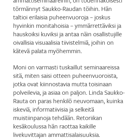
ammattiseminaareihin, on todennäköisesti
törmännyt Saukko-Raudan töihin. Hän
taltioi erilaisia puheenvuoroja – joskus
hyvinkin monitahoisia – ymmärrettäviksi ja
hauskoiksi kuviksi ja antaa näin osallistujille
oivallisia visuaalisia tiivistelmiä, joihin on
kätevä palata myöhemmin.
Moni on varmasti tuskaillut seminaareissa
sitä, miten saisi otteen puheenvuoroista,
jotka ovat kiinnostavia mutta toisinaan
polveilevia, ja asiaa on paljon. Linda Saukko-
Rauta on paras henkilö neuvomaan, kuinka
iskeviä, informatiivisia ja selkeitä
muistiinpanoja tehdään. Retoriikan
kesäkoulussa hän raottaa kaikille
livekuvittajan ammattisalaisuuksia.