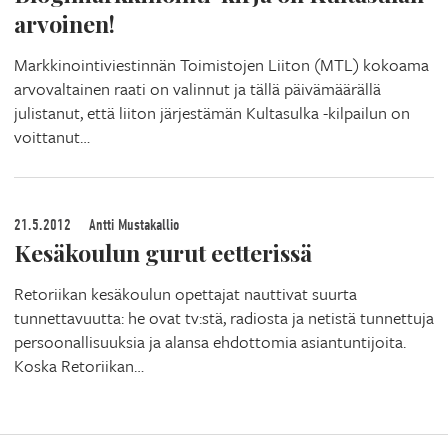
arvoinen!
Markkinointiviestinnän Toimistojen Liiton (MTL) kokoama
arvovaltainen raati on valinnut ja tällä päivämäärällä
julistanut, että liiton järjestämän Kultasulka -kilpailun on
voittanut…
21.5.2012
Antti Mustakallio
Kesäkoulun gurut eetterissä
Retoriikan kesäkoulun opettajat nauttivat suurta
tunnettavuutta: he ovat tv:stä, radiosta ja netistä tunnettuja
persoonallisuuksia ja alansa ehdottomia asiantuntijoita.
Koska Retoriikan…