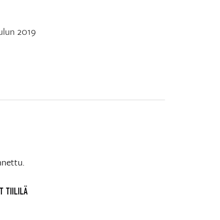
oulun 2019
nnettu.
 TIILILÄ