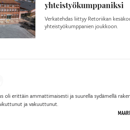
yhteistyökumppaniksi
Verkatehdas liittyy Retoriikan kesäk
yhteistyökumppanien joukkoon.
us oli erittäin ammattimaisesti ja suurella sydämellä rake
aikuttunut ja vakuuttunut.
MAARIT