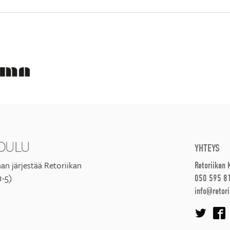
YHTEYS
an järjestää Retoriikan
Retoriikan
1-5)
050 595 8
info@retori