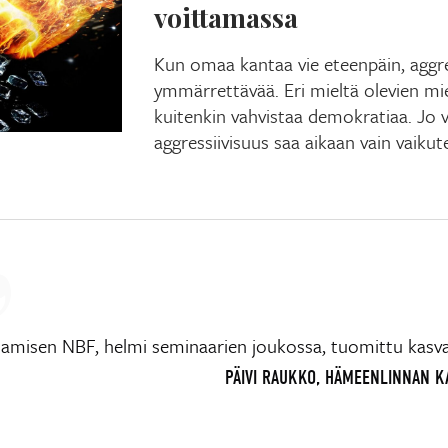
voittamassa
Kun omaa kantaa vie eteenpäin, aggres
ymmärrettävää. Eri mieltä olevien mie
kuitenkin vahvistaa demokratiaa. Jo 
aggressiivisuus saa aikaan vain vaikut
tamisen NBF, helmi seminaarien joukossa, tuomittu kas
PÄIVI RAUKKO, HÄMEENLINNAN 