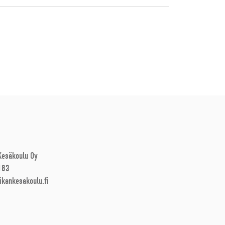
 Kesäkoulu Oy
183
ikankesakoulu.fi