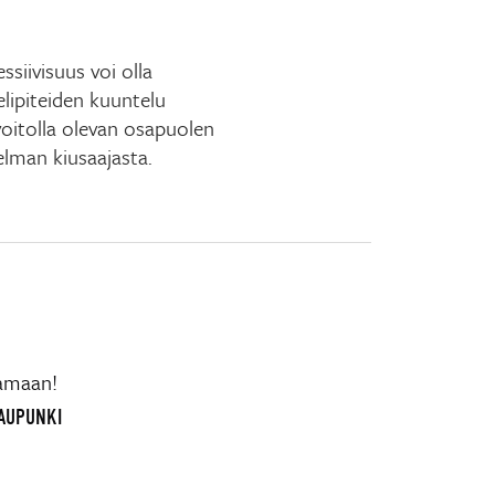
siivisuus voi olla
lipiteiden kuuntelu
voitolla olevan osapuolen
elman kiusaajasta.
vamaan!
KAUPUNKI