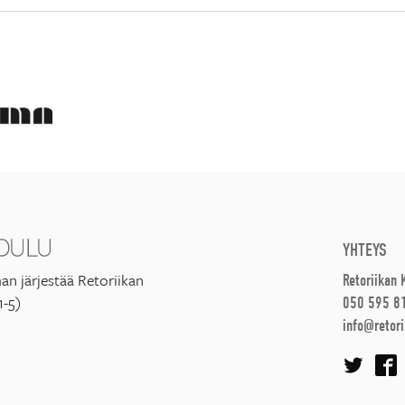
YHTEYS
an järjestää Retoriikan
Retoriikan
1-5)
050 595 8
info@retori