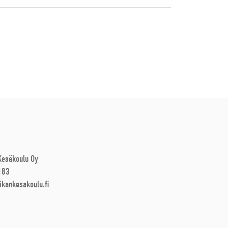
 Kesäkoulu Oy
183
ikankesakoulu.fi