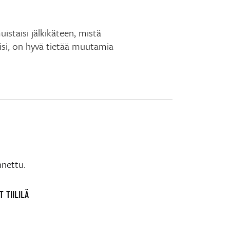
istaisi jälkikäteen, mistä
isi, on hyvä tietää muutamia
nnettu.
 TIILILÄ