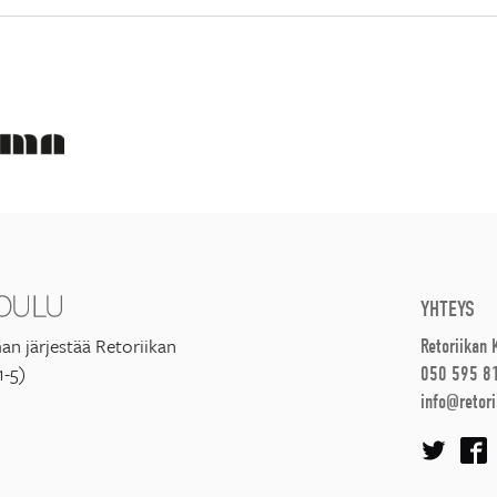
YHTEYS
an järjestää Retoriikan
Retoriikan
1-5)
050 595 8
info@retori