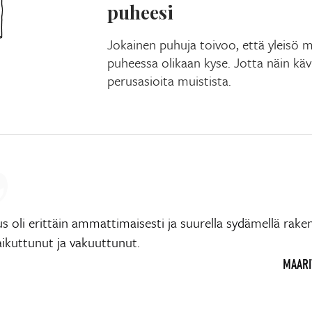
puheesi
Jokainen puhuja toivoo, että yleisö mu
puheessa olikaan kyse. Jotta näin käv
perusasioita muistista.
us oli erittäin ammattimaisesti ja suurella sydämellä rake
aikuttunut ja vakuuttunut.
MAARIT