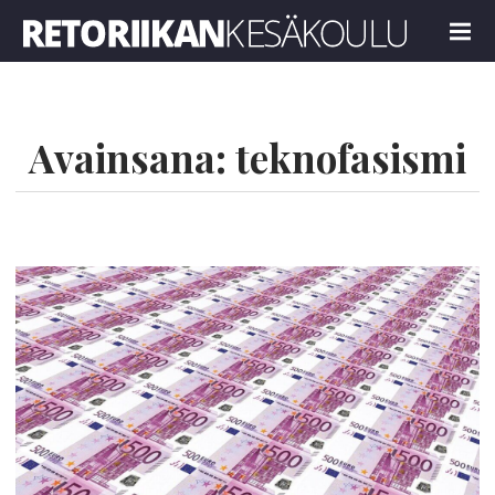
Retoriikan kesäkoulu 2026
MENU
Avainsana:
teknofasismi