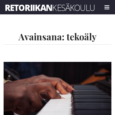
Retoriikan kesäkoulu 2026
MENU
Avainsana:
tekoäly