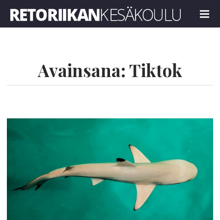
Retoriikan kesäkoulu 2026
MENU
Avainsana:
Tiktok