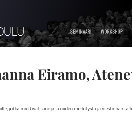
SEMINAARI
WORKSHOP
hanna Eiramo, Aten
le, jotka miettivät sanoja ja niiden merkitystä ja viestinnän tär