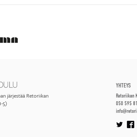
YHTEYS
an järjestää Retoriikan
Retoriikan
1-5)
050 595 8
info@retori