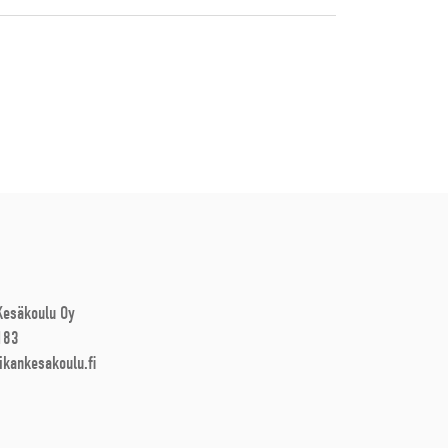
 Kesäkoulu Oy
183
ikankesakoulu.fi