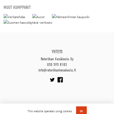
MUUT KUMPPANIT
YHTEYS
Retoriikan Kesäkoulu Oy
050 595 8183
info@retoriikankesakoulu.fi
This website operates using cookies.
OK