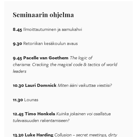
Seminaarin ohjelma
8.45
Ilmoittautuminen ja aamukahvi
9.30
Retoriikan kesäkoulun avaus
9.45
Pacelle van Goethem
The logic of
charisma:
Cracking the magical code & tactics of world
leaders
10.30 Lauri Domnick
Miten ääni vaikuttaa viestiisi?
11.30
Lounas
12.45 Timo Honkela
Kuinka jokainen voi osallistua
tulevaisuuden rakentamiseen?
13.30 Luke Harding
C
ollusion – secret meetings, dirty