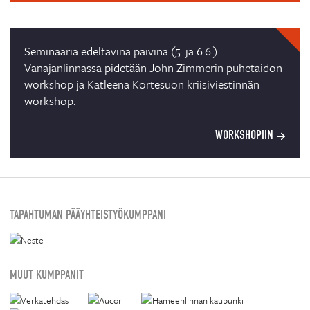
Seminaaria edeltävinä päivinä (5. ja 6.6.)
Vanajanlinnassa pidetään John Zimmerin puhetaidon
workshop ja Katleena Kortesuon kriisiviestinnän
workshop.
WORKSHOPIIN
TAPAHTUMAN PÄÄYHTEISTYÖKUMPPANI
MUUT KUMPPANIT