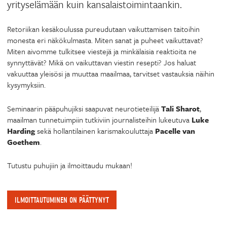
yrityselämään kuin kansalaistoimintaankin.
Retoriikan kesäkoulussa pureudutaan vaikuttamisen taitoihin
monesta eri näkökulmasta. Miten sanat ja puheet vaikuttavat?
Miten aivomme tulkitsee viestejä ja minkälaisia reaktioita ne
synnyttävät? Mikä on vaikuttavan viestin resepti? Jos haluat
vakuuttaa yleisösi ja muuttaa maailmaa, tarvitset vastauksia näihin
kysymyksiin.
Seminaarin pääpuhujiksi saapuvat neurotieteilijä
Tali Sharot
,
maailman tunnetuimpiin tutkiviin journalisteihin lukeutuva
Luke
Harding
sekä hollantilainen karismakouluttaja
Pacelle van
Goethem
.
Tutustu puhujiin ja ilmoittaudu mukaan!
ILMOITTAUTUMINEN ON PÄÄTTYNYT