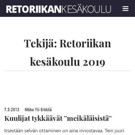
Retoriikan kesäkoulu 2019
MENU
Tekijä:
Retoriikan
kesäkoulu 2019
7.5.2013
Mikko Yli-Erkkilä
Kuulijat tykkäävät ”meikäläisistä”
Itsestään selvän ottaminen on aina innostavaa. Tein juuri