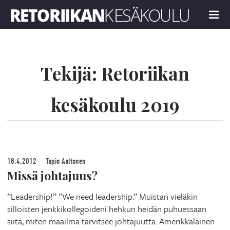
Retoriikan kesäkoulu 2019
MENU
Tekijä:
Retoriikan
kesäkoulu 2019
18.4.2012
Tapio Aaltonen
Missä johtajuus?
”Leadership!” ”We need leadership.” Muistan vieläkin
silloisten jenkkikollegoideni hehkun heidän puhuessaan
siitä, miten maailma tarvitsee johtajuutta. Amerikkalainen