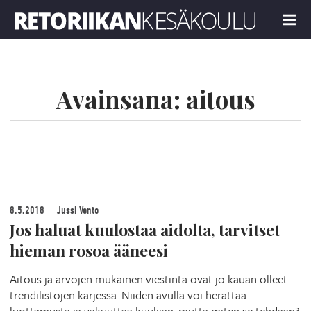
Retoriikan kesäkoulu 2019
MENU
Avainsana:
aitous
8.5.2018
Jussi Vento
Jos haluat kuulostaa aidolta, tarvitset
hieman rosoa ääneesi
Aitous ja arvojen mukainen viestintä ovat jo kauan olleet
trendilistojen kärjessä. Niiden avulla voi herättää
luottamusta ja vakuuttaa kuulijan, mutta miten se tehdään?