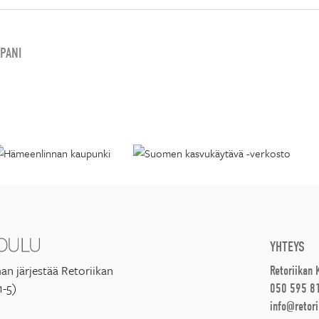
PANI
YHTEYS
an järjestää Retoriikan
Retoriikan
1-5)
050 595 8
info@retori