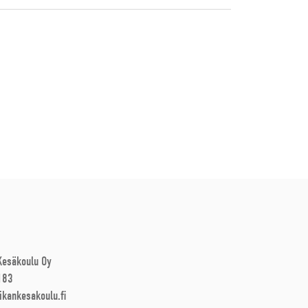
 Kesäkoulu Oy
183
ikankesakoulu.fi