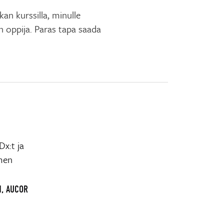
kan kurssilla, minulle
en oppija. Paras tapa saada
x:t ja
men
N, AUCOR