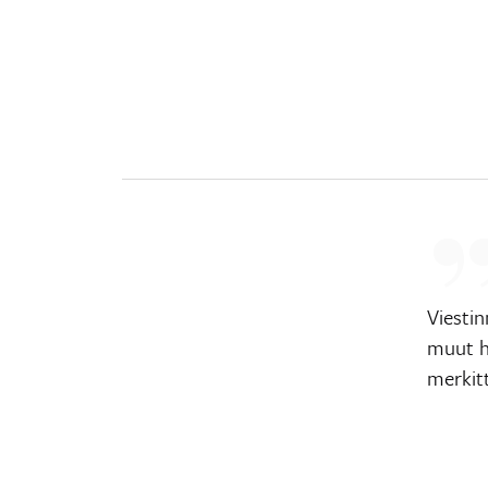
Viesti
muut h
merkit