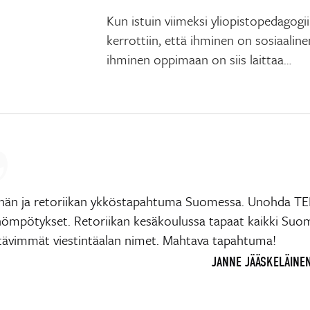
Kun istuin viimeksi yliopistopedagogii
kerrottiin, että ihminen on sosiaalin
ihminen oppimaan on siis laittaa…
nnän ja retoriikan ykköstapahtuma Suomessa. Unohda TED
ömpötykset. Retoriikan kesäkoulussa tapaat kaikki Suo
tävimmät viestintäalan nimet. Mahtava tapahtuma!
JANNE JÄÄSKELÄINE