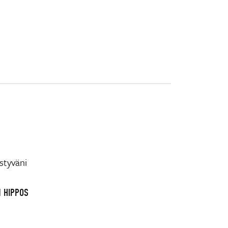
styväni
N HIPPOS