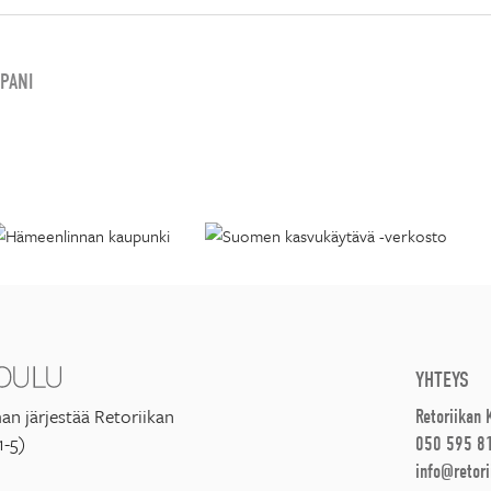
PANI
YHTEYS
an järjestää Retoriikan
Retoriikan
1-5)
050 595 8
info@retori