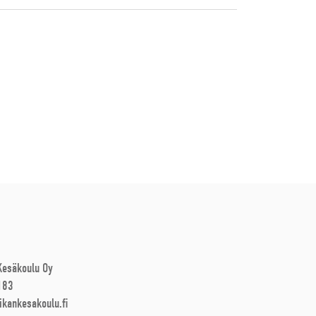
 Kesäkoulu Oy
183
ikankesakoulu.fi