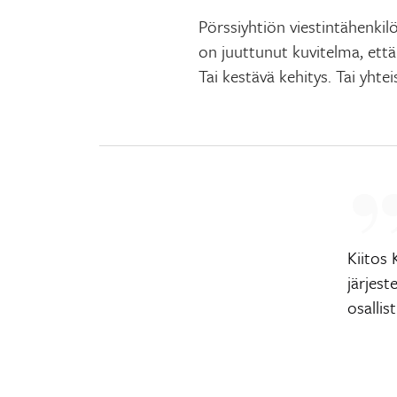
Pörssiyhtiön viestintähenki
on juuttunut kuvitelma, että
Tai kestävä kehitys. Tai yht
Kiitos 
järjest
osallis