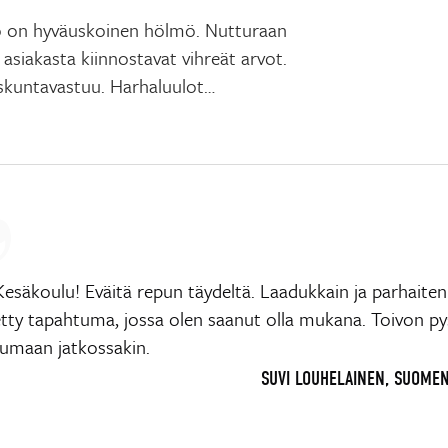
lö on hyväuskoinen hölmö. Nutturaan
 asiakasta kiinnostavat vihreät arvot.
eiskuntavastuu. Harhaluulot…
Kesäkoulu! Eväitä repun täydeltä. Laadukkain ja parhaiten
etty tapahtuma, jossa olen saanut olla mukana. Toivon py
tumaan jatkossakin.
SUVI LOUHELAINEN, SUOME