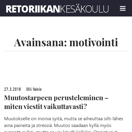
Retoriikan kesäkoulu 2019
MENU
Avainsana:
motivointi
27.3.2018
Olli Vainio
Muutostarpeen perusteleminen –
miten viestit vaikuttavasti?
Muutokselle on monia syitä, mutta se aiheuttaa silti lähes
aina paineita ja stressiä. Muutos saadaan kyllä myös
runnottua läpi, mutta se voi käydä kalliiksi. Onnistunut