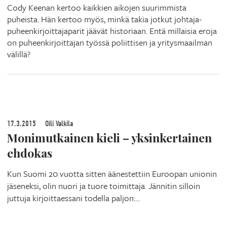
Cody Keenan kertoo kaikkien aikojen suurimmista
puheista. Hän kertoo myös, minkä takia jotkut johtaja-
puheenkirjoittajaparit jäävät historiaan. Entä millaisia eroja
on puheenkirjoittajan työssä poliittisen ja yritysmaailman
välillä?
17.3.2015
Oili Valkila
Monimutkainen kieli – yksinkertainen
ehdokas
Kun Suomi 20 vuotta sitten äänestettiin Euroopan unionin
jäseneksi, olin nuori ja tuore toimittaja. Jännitin silloin
juttuja kirjoittaessani todella paljon:…