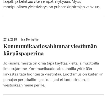
laajalti ja kehittää siten empatiakykyään. Myös
monipuolinen yleissivistys on puheenkirjoittajan vahvuus.
27.2.2018
Isa Merikallio
Kommunikaatiosabluunat viestinnän
kärpäspaperina
Jokaisella meistä on oma tapa käyttää kieltä ja muotoilla
ilmaisujamme. Kommunikaatiosabluunoilla yritetään
kirkastaa tätä luontaista viestintää. Luottamus on kuitenkin
puhujan peruskallio - jos kuulijasi ei luota sinuun, ei
viestisikään mene perille.