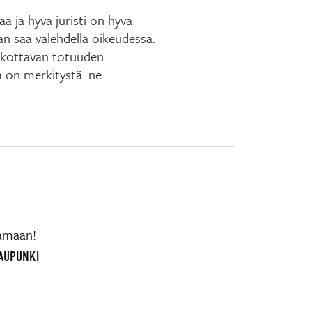
 ja hyvä juristi on hyvä
aan saa valehdella oikeudessa.
skottavan totuuden
la on merkitystä: ne
vamaan!
KAUPUNKI