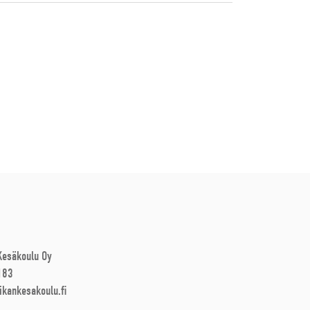
 Kesäkoulu Oy
183
ikankesakoulu.fi