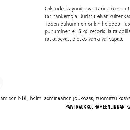
Oikeudenkäynnit ovat tarinankerrontaa
tarinankertoja. Juristit eivät kuitenk
Toden puhuminen onkin helppoa - u
puhuminen ei. Siksi retorisilla taidoil
ratkaisevat, oletko vanki vai vapaa.
tamisen NBF, helmi seminaarien joukossa, tuomittu kas
PÄIVI RAUKKO, HÄMEENLINNAN 