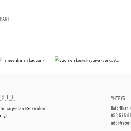
PANI
YHTEYS
an järjestää Retoriikan
Retoriikan
1-5)
050 595 8
info@retori