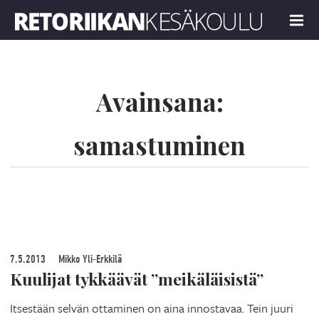
Retoriikan kesäkoulu 2019
MENU
Avainsana:
samastuminen
7.5.2013
Mikko Yli-Erkkilä
Kuulijat tykkäävät ”meikäläisistä”
Itsestään selvän ottaminen on aina innostavaa. Tein juuri