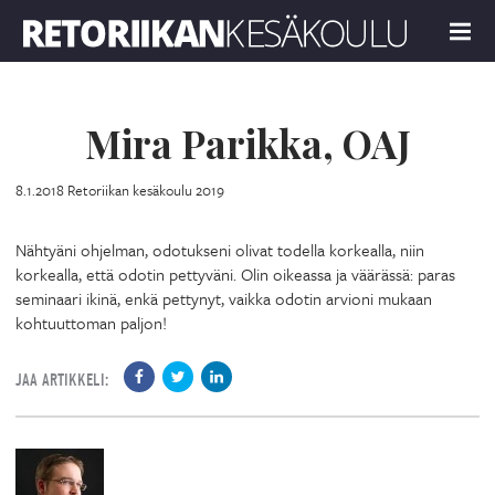
Retoriikan kesäkoulu 2019
MENU
Mira Parikka, OAJ
8.1.2018
Retoriikan kesäkoulu 2019
Nähtyäni ohjelman, odotukseni olivat todella korkealla, niin
korkealla, että odotin pettyväni. Olin oikeassa ja väärässä: paras
seminaari ikinä, enkä pettynyt, vaikka odotin arvioni mukaan
kohtuuttoman paljon!
JAA ARTIKKELI: