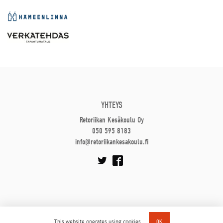
YHTEYS
Retoriikan Kesäkoulu Oy
050 595 8183
info@retoriikankesakoulu.fi
This website operates using cookies.
OK