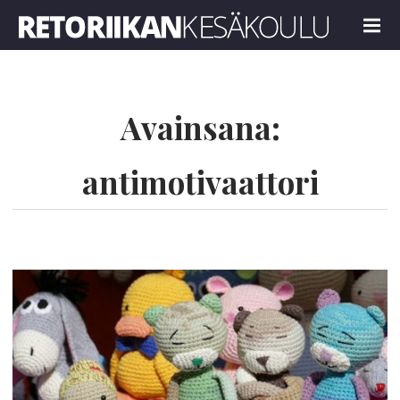
Retoriikan kesäkoulu 2023
MENU
Avainsana:
antimotivaattori